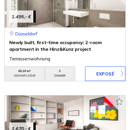
1.495,- €
Düsseldorf
Newly built, first-time occupancy: 2-room
apartment in the Hinz&Kunz project
Terrassenwohnung
65,30 m²
2
WOHNFLÄCHE
ZIMMER
1.670,- €