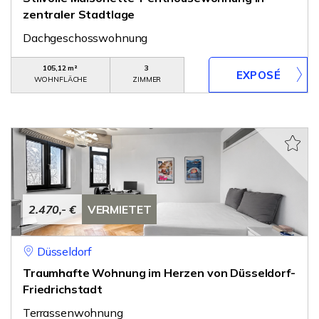
zentraler Stadtlage
Dachgeschosswohnung
105,12 m²
3
WOHNFLÄCHE
ZIMMER
2.470,- €
VERMIETET
Düsseldorf
Traumhafte Wohnung im Herzen von Düsseldorf-
Friedrichstadt
Terrassenwohnung