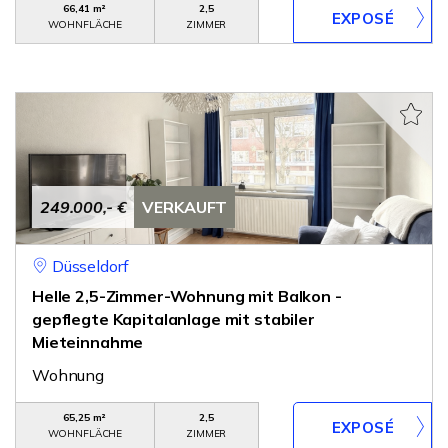
66,41 m²
2,5
WOHNFLÄCHE
ZIMMER
249.000,- €
VERKAUFT
Düsseldorf
Helle 2,5-Zimmer-Wohnung mit Balkon -
gepflegte Kapitalanlage mit stabiler
Mieteinnahme
Wohnung
65,25 m²
2,5
WOHNFLÄCHE
ZIMMER