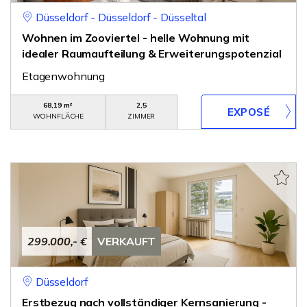
Düsseldorf - Düsseldorf - Düsseltal
Wohnen im Zooviertel - helle Wohnung mit
idealer Raumaufteilung & Erweiterungspotenzial
Etagenwohnung
68,19 m²
2,5
WOHNFLÄCHE
ZIMMER
299.000,- €
VERKAUFT
Düsseldorf
Erstbezug nach vollständiger Kernsanierung -