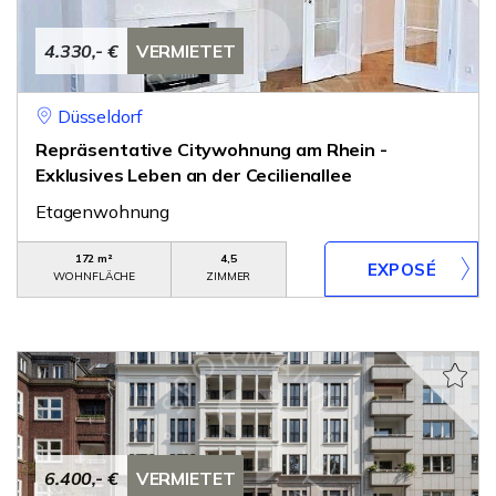
4.330,- €
VERMIETET
Düsseldorf
Repräsentative Citywohnung am Rhein -
Exklusives Leben an der Cecilienallee
Etagenwohnung
172 m²
4,5
WOHNFLÄCHE
ZIMMER
6.400,- €
VERMIETET