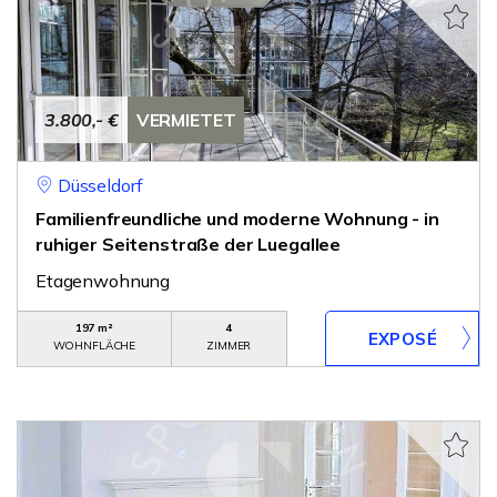
3.800,- €
VERMIETET
Düsseldorf
Familienfreundliche und moderne Wohnung - in
ruhiger Seitenstraße der Luegallee
Etagenwohnung
197 m²
4
WOHNFLÄCHE
ZIMMER