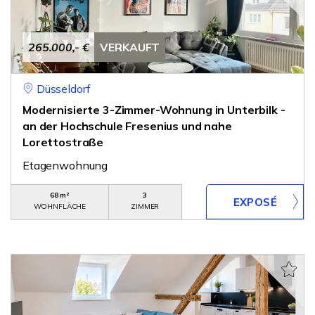
265.000,- €
VERKAUFT
Düsseldorf
Modernisierte 3-Zimmer-Wohnung in Unterbilk -
an der Hochschule Fresenius und nahe
Lorettostraße
Etagenwohnung
68 m²
3
WOHNFLÄCHE
ZIMMER