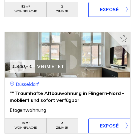
52 m²
2
WOHNFLÄCHE
ZIMMER
1.300,- €
VERMIETET
Düsseldorf
"" Traumhafte Altbauwohnung in Flingern-Nord -
möbliert und sofort verfügbar
Etagenwohnung
70 m²
2
WOHNFLÄCHE
ZIMMER