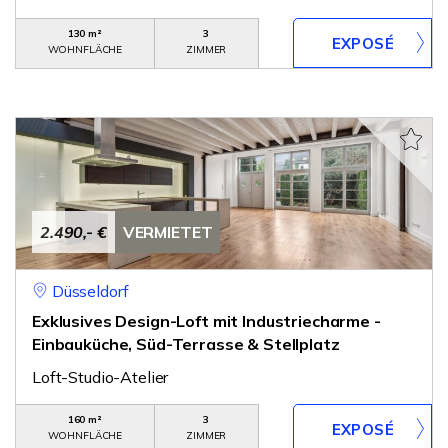
130 m²
3
WOHNFLÄCHE
ZIMMER
2.490,- €
VERMIETET
Düsseldorf
Exklusives Design-Loft mit Industriecharme -
Einbauküche, Süd-Terrasse & Stellplatz
Loft-Studio-Atelier
160 m²
3
WOHNFLÄCHE
ZIMMER