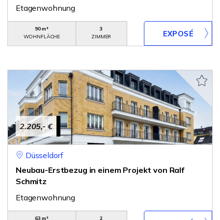
Etagenwohnung
90 m²
3
WOHNFLÄCHE
ZIMMER
2.205,- €
Düsseldorf
Neubau-Erstbezug in einem Projekt von Ralf
Schmitz
Etagenwohnung
63 m²
2