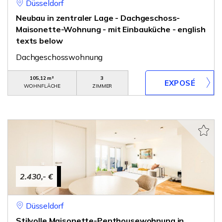
Düsseldorf
Neubau in zentraler Lage - Dachgeschoss-
Maisonette-Wohnung - mit Einbauküche - english
texts below
Dachgeschosswohnung
105,12 m²
3
WOHNFLÄCHE
ZIMMER
2.430,- €
Düsseldorf
Stilvolle Maisonette-Penthousewohnung in