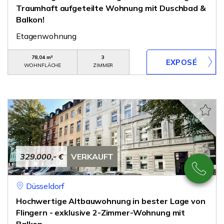
Traumhaft aufgeteilte Wohnung mit Duschbad &
Balkon!
Etagenwohnung
78,04 m²
3
WOHNFLÄCHE
ZIMMER
329.000,- €
VERKAUFT
Düsseldorf
Hochwertige Altbauwohnung in bester Lage von
Flingern - exklusive 2-Zimmer-Wohnung mit