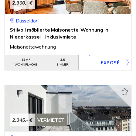
2.300,- €
Düsseldorf
Stilvoll möblierte Maisonette-Wohnung in
Niederkassel - Inklusivmiete
Maisonettewohnung
89 m²
3,5
WOHNFLÄCHE
ZIMMER
2.345,- €
VERMIETET