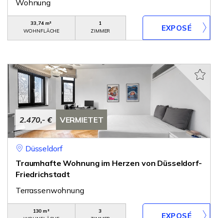
Wohnung
33,74 m²
1
WOHNFLÄCHE
ZIMMER
2.470,- €
VERMIETET
Düsseldorf
Traumhafte Wohnung im Herzen von Düsseldorf-
Friedrichstadt
Terrassenwohnung
130 m²
3