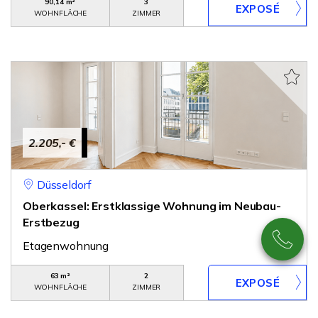
90,14 m²
3
WOHNFLÄCHE
ZIMMER
2.205,- €
Düsseldorf
Oberkassel: Erstklassige Wohnung im Neubau-
Erstbezug
Etagenwohnung
63 m²
2
WOHNFLÄCHE
ZIMMER