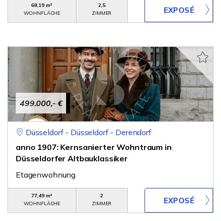
68,19 m²
2,5
WOHNFLÄCHE
ZIMMER
499.000,- €
Düsseldorf - Düsseldorf - Derendorf
anno 1907: Kernsanierter Wohntraum in
Düsseldorfer Altbauklassiker
Etagenwohnung
77,49 m²
2
WOHNFLÄCHE
ZIMMER