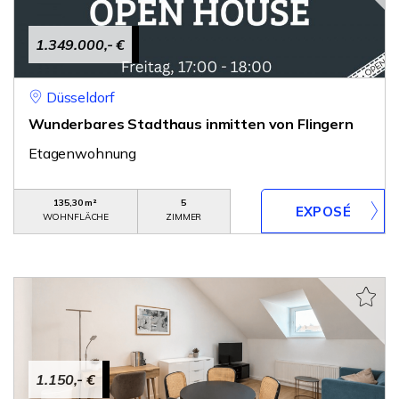
1.349.000,- €
Düsseldorf
Wunderbares Stadthaus inmitten von Flingern
Etagenwohnung
135,30 m²
5
WOHNFLÄCHE
ZIMMER
1.150,- €