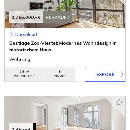
1.796.000,- €
VERKAUFT
Düsseldorf
Bestlage Zoo-Viertel: Modernes Wohndesign in
historischem Haus
Wohnung
243 m²
5
WOHNFLÄCHE
ZIMMER
1.495,- €