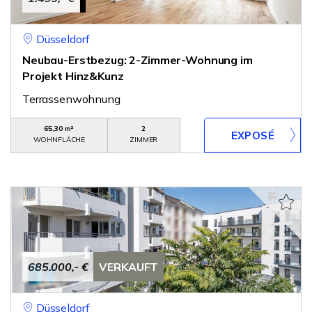
Düsseldorf
Neubau-Erstbezug: 2-Zimmer-Wohnung im
Projekt Hinz&Kunz
Terrassenwohnung
65,30 m²
2
WOHNFLÄCHE
ZIMMER
685.000,- €
VERKAUFT
Düsseldorf