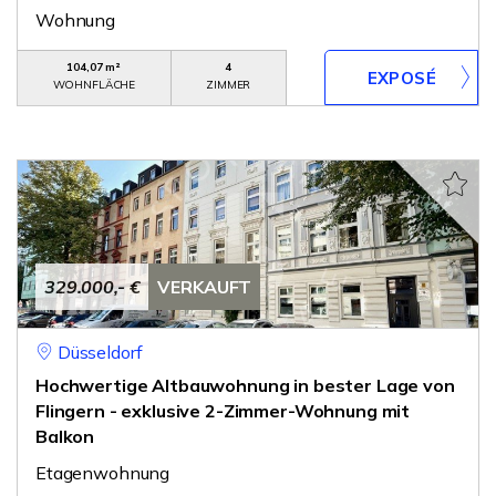
Wohnung
104,07 m²
4
WOHNFLÄCHE
ZIMMER
329.000,- €
VERKAUFT
Düsseldorf
Hochwertige Altbauwohnung in bester Lage von
Flingern - exklusive 2-Zimmer-Wohnung mit
Balkon
Etagenwohnung