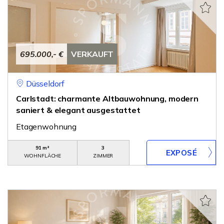
695.000,- €
VERKAUFT
Düsseldorf
Carlstadt: charmante Altbauwohnung, modern
saniert & elegant ausgestattet
Etagenwohnung
91 m²
3
WOHNFLÄCHE
ZIMMER