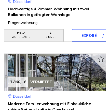
Düsseldorf
Hochwertige 4-Zimmer-Wohnung mit zwei
Balkonen in gefragter Wohnlage
Etagenwohnung
119 m²
4
WOHNFLÄCHE
ZIMMER
3.800,- €
VERMIETET
Düsseldorf
Moderne Familienwohnung mit Einbauküche -
ruhige Seitenstraße in Oberkassel