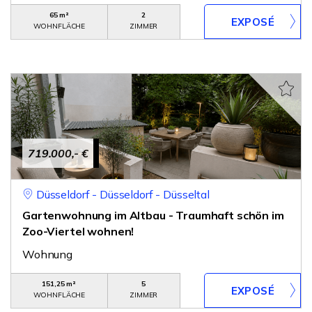
65 m²
2
WOHNFLÄCHE
ZIMMER
719.000,- €
Düsseldorf - Düsseldorf - Düsseltal
Gartenwohnung im Altbau - Traumhaft schön im
Zoo-Viertel wohnen!
Wohnung
151,25 m²
5
WOHNFLÄCHE
ZIMMER