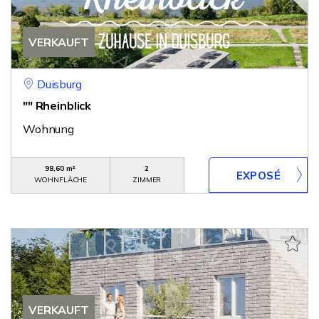
VERKAUFT
Duisburg
"" Rheinblick
Wohnung
98,60 m²
2
WOHNFLÄCHE
ZIMMER
VERKAUFT