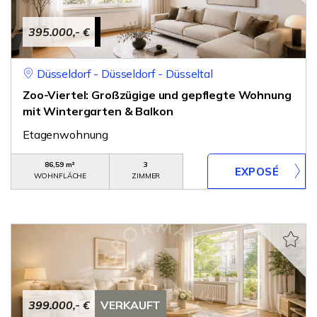
395.000,- €
Düsseldorf - Düsseldorf - Düsseltal
Zoo-Viertel: Großzügige und gepflegte Wohnung
mit Wintergarten & Balkon
Etagenwohnung
86,59 m²
3
WOHNFLÄCHE
ZIMMER
399.000,- €
VERKAUFT