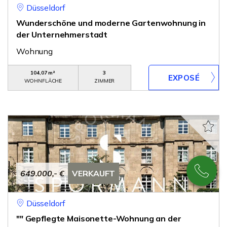
Düsseldorf
Wunderschöne und moderne Gartenwohnung in
der Unternehmerstadt
Wohnung
104,07 m²
3
WOHNFLÄCHE
ZIMMER
649.000,- €
VERKAUFT
Düsseldorf
"" Gepflegte Maisonette-Wohnung an der