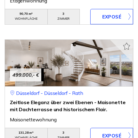
Etagenwohnung
90,70 m²
3
WOHNFLÄCHE
ZIMMER
499.000,- €
Düsseldorf - Düsseldorf - Rath
Zeitlose Eleganz über zwei Ebenen - Maisonette
mit Dachterrasse und historischem Flair.
Maisonettewohnung
131,28 m²
3
WOHNFLÄCHE
ZIMMER