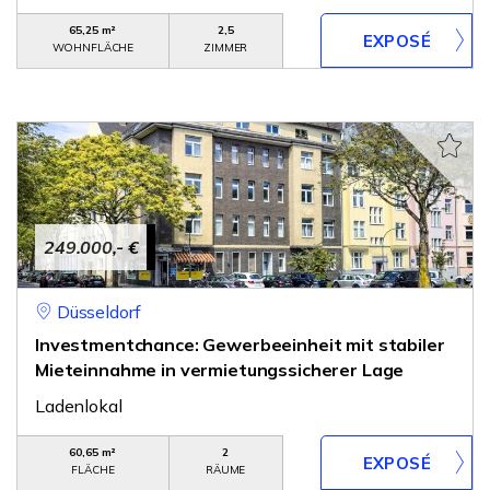
65,25 m²
2,5
WOHNFLÄCHE
ZIMMER
249.000,- €
Düsseldorf
Investmentchance: Gewerbeeinheit mit stabiler
Mieteinnahme in vermietungssicherer Lage
Ladenlokal
60,65 m²
2
FLÄCHE
RÄUME