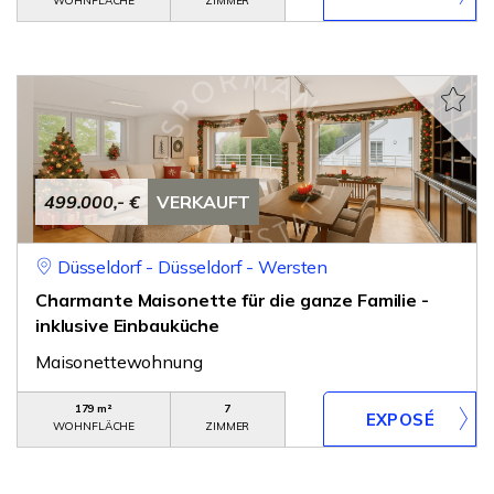
WOHNFLÄCHE
ZIMMER
499.000,- €
VERKAUFT
Düsseldorf - Düsseldorf - Wersten
Charmante Maisonette für die ganze Familie -
inklusive Einbauküche
Maisonettewohnung
179 m²
7
WOHNFLÄCHE
ZIMMER