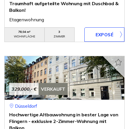
Traumhaft aufgeteilte Wohnung mit Duschbad &
Balkon!
Etagenwohnung
78,04 m²
3
WOHNFLÄCHE
ZIMMER
329.000,- €
VERKAUFT
Düsseldorf
Hochwertige Altbauwohnung in bester Lage von
Flingern - exklusive 2-Zimmer-Wohnung mit
Balkon