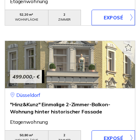
Etagenwohnung
52,20 m²
2
WOHNFLÄCHE
ZIMMER
499.000,- €
Düsseldorf
"Hinz&Kunz" Einmalige 2-Zimmer-Balkon-
Wohnung hinter historischer Fassade
Etagenwohnung
50,80 m²
2