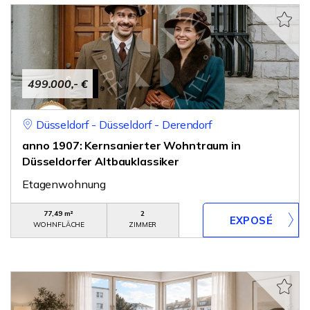
499.000,- €
Düsseldorf - Düsseldorf - Derendorf
anno 1907: Kernsanierter Wohntraum in
Düsseldorfer Altbauklassiker
Etagenwohnung
77,49 m²
2
WOHNFLÄCHE
ZIMMER