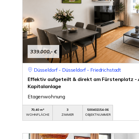
339.000,- €
Düsseldorf - Düsseldorf - Friedrichstadt
Effektiv aufgeteilt & direkt am Fürstenplatz 
Kapitalanlage
Etagenwohnung
70,40 m²
3
500402154-06
WOHNFLÄCHE
ZIMMER
OBJEKTNUMMER