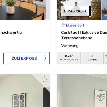
1.350.000,- €
Düsseldorf
- hochwertig
Carlstadt | Exklusive D
Terrassenebene
Wohnung
156 m²
4
V
ZUM EXPOSÉ
WOHNFLÄCHE
ZIMMER
O