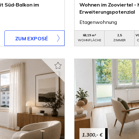
t Süd-Balkon im
Wohnen im Zooviertel - 
Erweiterungspotenzial
Etagenwohnung
68,19 m²
2,5
V
ZUM EXPOSÉ
WOHNFLÄCHE
ZIMMER
O
1.300,- €