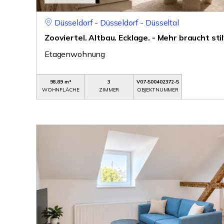
Düsseldorf - Düsseldorf - Düsseltal
Zooviertel. Altbau. Ecklage. - Mehr braucht st
Etagenwohnung
98,89 m²
3
V07-500402372-5
WOHNFLÄCHE
ZIMMER
OBJEKTNUMMER