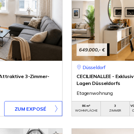
649.000,- €
Düsseldorf
- Attraktive 3-Zimmer-
CECILIENALLEE - Exklusi
Lagen Düsseldorfs
Etagenwohnung
86 m²
3
V0
ZUM EXPOSÉ
WOHNFLÄCHE
ZIMMER
O