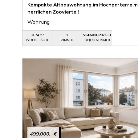
Kompakte Altbauwohnung im Hochparterre mi
herrlichen Zooviertel!
Wohnung
33,74 m²
1
V04-500402372-01
WOHNFLÄCHE
ZIMMER
OBJEKTNUMMER
499.000,- €