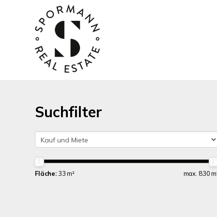
Suchfilter
Fläche:
33 m²
max. 830 m