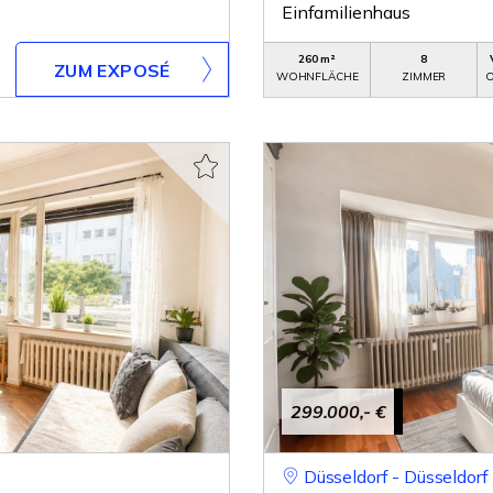
Einfamilienhaus
260 m²
8
ZUM EXPOSÉ
WOHNFLÄCHE
ZIMMER
O
299.000,- €
Düsseldorf - Düsseldorf 