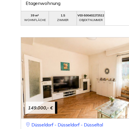
Etagenwohnung
39 m²
1,5
V03-500402272512
WOHNFLÄCHE
ZIMMER
OBJEKTNUMMER
149.000,- €
Düsseldorf - Düsseldorf - Düsseltal