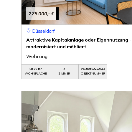
275.000,- €
Düsseldorf
Attraktive Kapitalanlage oder Eigennutzung 
modernisiert und möbliert
Wohnung
58,70 m²
2
V4500402272513
WOHNFLÄCHE
ZIMMER
OBJEKTNUMMER