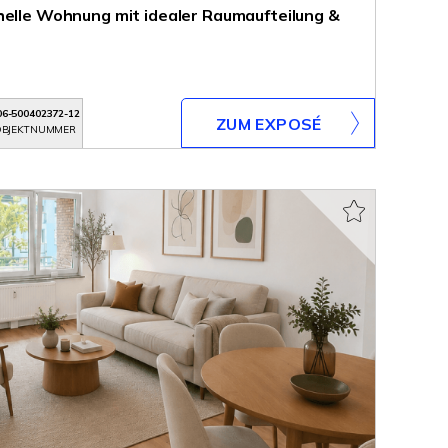
helle Wohnung mit idealer Raumaufteilung &
06-500402372-12
ZUM EXPOSÉ
BJEKTNUMMER