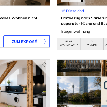
Düsseldorf
ilvolles Wohnen nicht.
Erstbezug nach Sanieru
separater Küche und Sü
Etagenwohnung
ZUM EXPOSÉ
52 m²
2
WOHNFLÄCHE
ZIMMER
O