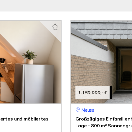
1.150.000,- €
Neuss
iertes und möbliertes
Großzügiges Einfamilien
Lage - 800 m² Sonnengr