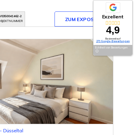
Exzellent
V0350041462-2
ZUM EXPOSÉ
BJEKTNUMMER
4,9
Basierend auf
271 Google-Bewertungen
Echtheit von Bewertungen
- Düsseltal