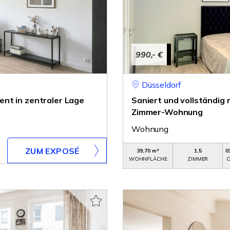
990,- €
Düsseldorf
nt in zentraler Lage
Saniert und vollständig 
Zimmer-Wohnung
Wohnung
ZUM EXPOSÉ
39,70 m²
1,5
0
WOHNFLÄCHE
ZIMMER
O