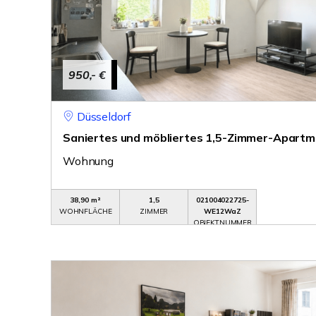
950,- €
Düsseldorf
Saniertes und möbliertes 1,5-Zimmer-Apartme
Wohnung
38,90 m²
1,5
021004022725-
WOHNFLÄCHE
ZIMMER
WE12WaZ
OBJEKTNUMMER