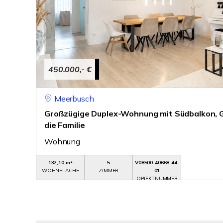
450.000,- €
Meerbusch
Großzügige Duplex-Wohnung mit Südbalkon, Ga
die Familie
Wohnung
132,10 m²
5
V08500-40668-44-
WOHNFLÄCHE
ZIMMER
01
OBJEKTNUMMER