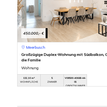
450.000,- €
Meerbusch
Großzügige Duplex-Wohnung mit Südbalkon, Ga
die Familie
Wohnung
132,10 m²
5
V08500-40668-44-
WOHNFLÄCHE
ZIMMER
01
OBJEKTNUMMER