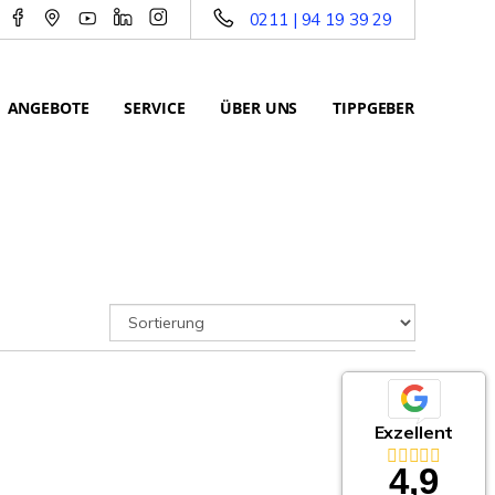
0211 | 94 19 39 29
ANGEBOTE
SERVICE
ÜBER UNS
TIPPGEBER
Exzellent
4,9