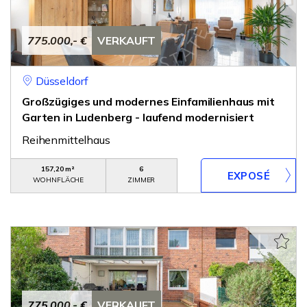
775.000,- €
VERKAUFT
Düsseldorf
Großzügiges und modernes Einfamilienhaus mit
Garten in Ludenberg - laufend modernisiert
Reihenmittelhaus
157,20 m²
6
WOHNFLÄCHE
ZIMMER
775.000,- €
VERKAUFT