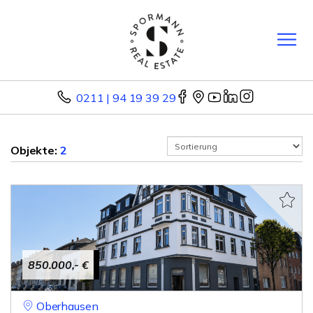
0211 | 94 19 39 29
Objekte:
2
850.000,- €
Oberhausen