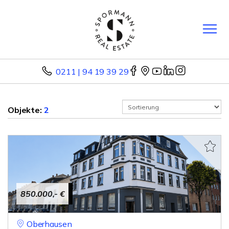
0211 | 94 19 39 29
Objekte:
2
850.000,- €
Oberhausen