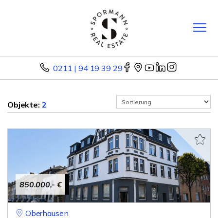
0211 | 94 19 39 29
Objekte:
2
850.000,- €
Oberhausen