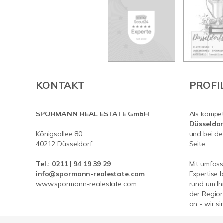
KONTAKT
PROFI
SPORMANN REAL ESTATE GmbH
Als kompe
Düsseldo
Königsallee 80
und bei de
40212 Düsseldorf
Seite.
Tel.:
0211 | 94 19 39 29
Mit umfas
info@spormann-realestate.com
Expertise 
www.spormann-realestate.com
rund um Ih
der Region
an - wir si