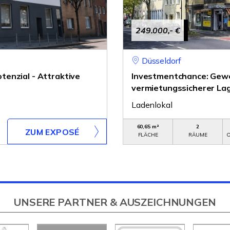
249.000,- €
Düsseldorf
enzial - Attraktive
Investmentchance: Gewer
vermietungssicherer La
Ladenlokal
60,65 m²
2
ZUM EXPOSÉ
FLÄCHE
RÄUME
O
UNSERE PARTNER & AUSZEICHNUNGEN