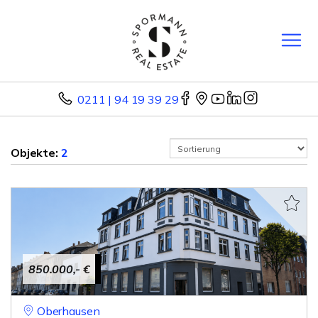
0211 | 94 19 39 29
Objekte:
2
850.000,- €
Oberhausen