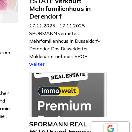
ESTATE verkauft
Mehrfamilienhaus in
Derendorf
17.11.2025
- 17.11.2025
SPORMANN vermittelt
Mehrfamilienhaus in Düsseldorf-
DerendorfDas Düsseldorfer
Warum
Maklerunternehmen SPOR...
weiter
lchen
und
rmin
ier,
SPORMANN REAL
ESTATE und Immowelt