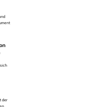
und
kument
ion
e
sich
t der
fen