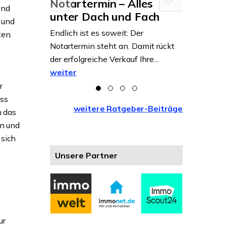
o
Notartermin – Alles
Immobi
und
dauerhaft
unter Dach und Fach
Alter i
 und
stück
Region
Endlich ist es soweit: Der
ten.
orf ein
Notartermin steht an. Damit rückt
Als Senior
n es jedoch
der erfolgreiche Verkauf Ihre...
Ruhestand
kom...
weiter
Immobilie 
weiter
r
ass
weitere Ratgeber-Beiträge
n das
n und
 sich
Unsere Partner
ur