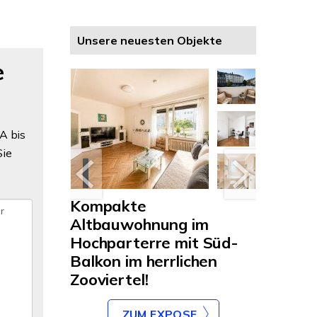
Unsere neuesten Objekte
e
A bis
Sie
Kompakte
Wohnen
mit
Altbauwohnung im
helle 
g in
Hochparterre mit Süd-
ideale
ge - 800
Balkon im herrlichen
& Erwe
stück
Zooviertel!
E
ZUM EXPOSE