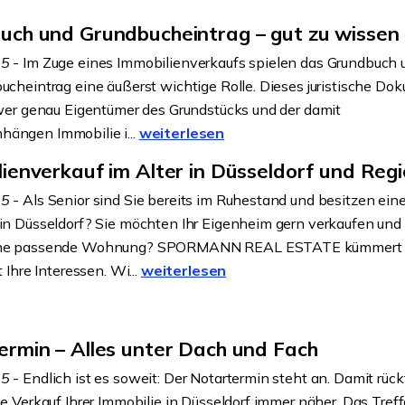
uch und Grundbucheintrag – gut zu wissen
25
- Im Zuge eines Immobilienverkaufs spielen das Grundbuch 
ucheintrag eine äußerst wichtige Rolle. Dieses juristische Do
 wer genau Eigentümer des Grundstücks und der damit
ängen Immobilie i...
weiterlesen
ienverkauf im Alter in Düsseldorf und Reg
25
- Als Senior sind Sie bereits im Ruhestand und besitzen ein
in Düsseldorf? Sie möchten Ihr Eigenheim gern verkaufen und
ine passende Wohnung? SPORMANN REAL ESTATE kümmert 
t Ihre Interessen. Wi...
weiterlesen
ermin – Alles unter Dach und Fach
25
- Endlich ist es soweit: Der Notartermin steht an. Damit rück
he Verkauf Ihrer Immobilie in Düsseldorf immer näher. Das Tref