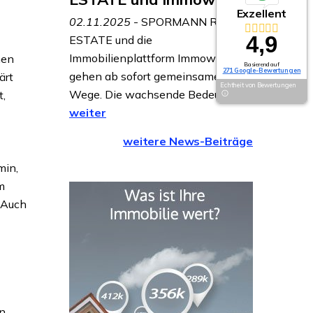
Exzellent
02.11.2025
- SPORMANN REAL
4,9
ESTATE und die
Immobilienplattform Immowelt
nen
Basierend auf
271 Google-Bewertungen
gehen ab sofort gemeinsame
ärt
Echtheit von Bewertungen
Wege. Die wachsende Bedeu...
t,
weiter
weitere News-Beiträge
min,
m
 Auch
en