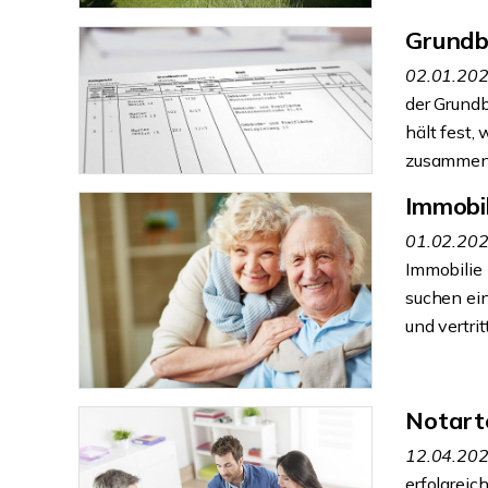
Grundb
02.01.20
der Grundb
hält fest,
zusammenh
Immobil
01.02.20
Immobilie 
suchen e
und vertrit
Notart
12.04.20
erfolgreic