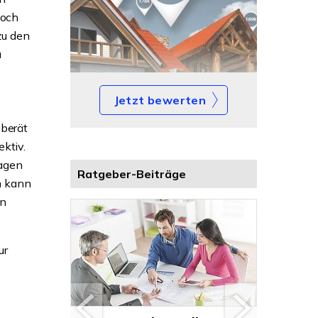
noch
zu den
u
Jetzt bewerten
 berät
ktiv.
ragen
Ratgeber-Beiträge
m kann
en
ur