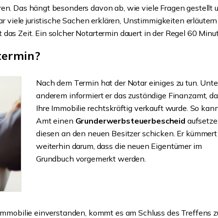
Erbbaurecht – S
ren. Das hängt besonders davon ab, wie viele Fragen gestellt 
profitieren Sie 
viele juristische Sachen erklären, Unstimmigkeiten erläutern
von Ihrem Grund
das Zeit. Ein solcher Notartermin dauert in der Regel 60 Minu
Sie besitzen in Düsseld
termin?
Grundstück? Sie möchte
nicht verkaufen? Dann 
weiter
Nach dem Termin hat der Notar einiges zu tun. Unte
anderem informiert er das zuständige Finanzamt, d
Ihre Immobilie rechtskräftig verkauft wurde. So kan
Amt einen
Grunderwerbsteuerbescheid
aufsetze
diesen an den neuen Besitzer schicken. Er kümmert
weiterhin darum, dass die neuen Eigentümer im
Grundbuch vorgemerkt werden.
e Immobilie einverstanden, kommt es am Schluss des Treffens z