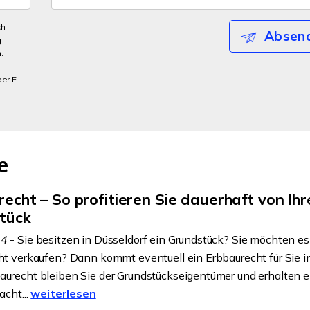
ch
Absen
g
.
per E-
e
echt – So profitieren Sie dauerhaft von Ih
tück
24
- Sie besitzen in Düsseldorf ein Grundstück? Sie möchten es
ht verkaufen? Dann kommt eventuell ein Erbbaurecht für Sie in
urecht bleiben Sie der Grundstückseigentümer und erhalten e
acht...
weiterlesen