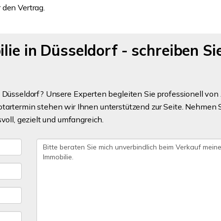
 den Vertrag.
lie in Düsseldorf - schreiben Si
 Düsseldorf? Unsere Experten begleiten Sie professionell von 
tartermin stehen wir Ihnen unterstützend zur Seite. Nehmen 
voll, gezielt und umfangreich.
Saniertes und
Großzügiges
möbliertes 1,5-Zimmer-
Einfamilienhaus 
Apartment in zentraler
Einliegerwohnun
Lage
erstklassiger La
m² Sonnengrund
ZUM EXPOSE
ZUM EXPOS