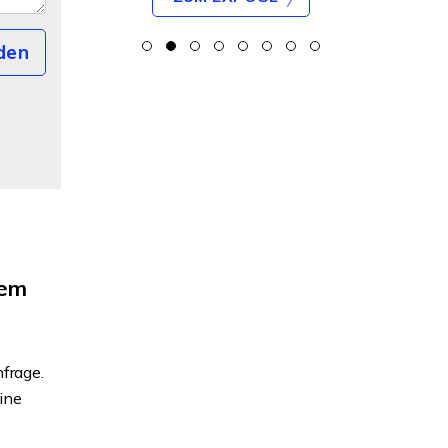
den
rem
frage.
ine