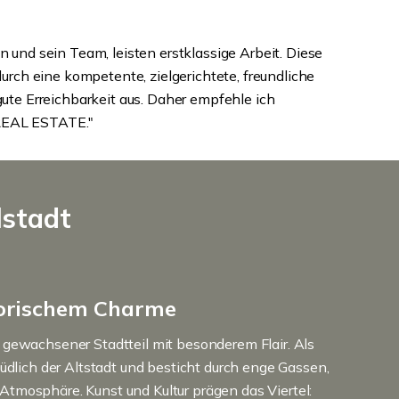
 und sein Team, leisten erstklassige Arbeit. Diese
durch eine kompetente, zielgerichtete, freundliche
ute Erreichbarkeit aus. Daher empfehle ich
AL ESTATE."
lstadt
torischem Charme
ch gewachsener Stadtteil mit besonderem Flair. Als
t südlich der Altstadt und besticht durch enge Gassen,
 Atmosphäre. Kunst und Kultur prägen das Viertel: