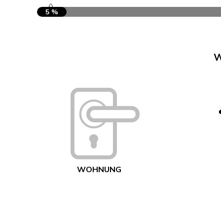
5 %
W
WOHNUNG