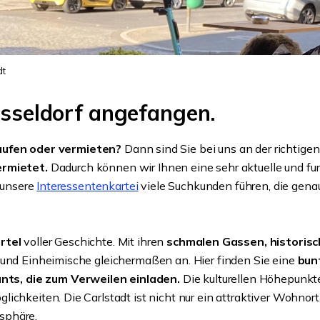
dt
Düsseldorf angefangen.
kaufen oder vermieten?
Dann sind Sie bei uns an der richtige
ermietet.
Dadurch können wir Ihnen eine sehr aktuelle und fu
n unsere
Interessentenkartei
viele Suchkunden führen, die genau
ertel
voller Geschichte. Mit ihren
schmalen Gassen, historis
 und Einheimische gleichermaßen an. Hier finden Sie eine
bun
ts, die zum Verweilen einladen.
Die kulturellen Höhepunkt
chkeiten. Die Carlstadt ist nicht nur ein attraktiver Wohnort,
sphäre.