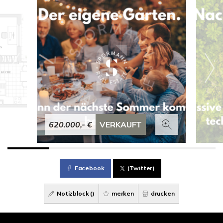
620.000,- €
VERKAUFT
Facebook
(Twitter)
Notizblock (
)
merken
drucken