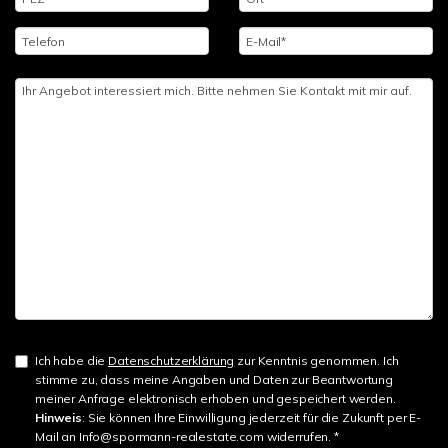
Ich habe die
Datenschutzerklärung
zur Kenntnis genommen. Ich
stimme zu, dass meine Angaben und Daten zur Beantwortung
meiner Anfrage elektronisch erhoben und gespeichert werden.
Hinweis
: Sie können Ihre Einwilligung jederzeit für die Zukunft per E-
Mail an Info@spormann-realestate.com widerrufen. *