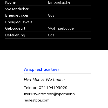
Küche
Einbauküche
Wesentlicher
Energieträger
Gas
Energieausweis
Gebäudeart
Wohngebäude
Befeuerung
Gas
Ansprechpartner
Herr Marius Wortmann
Telefon: 021194193929
mariuswortmann@spormann-
realestate.com