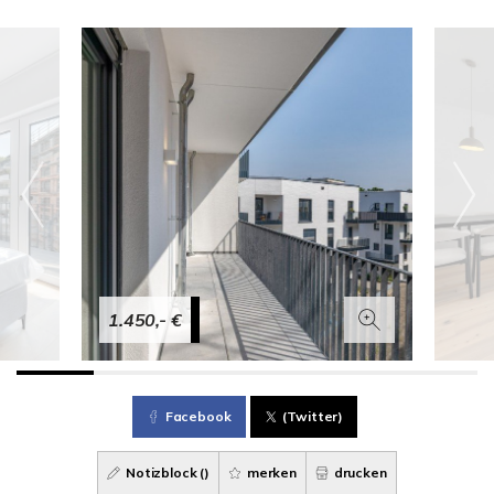
1.450,- €
Facebook
(Twitter)
Notizblock (
)
merken
drucken