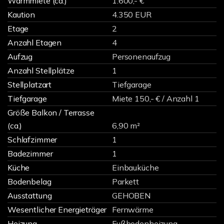
Warmmiete (ca.)
1.600,- €
Kaution
4.350 EUR
Etage
2
Anzahl Etagen
4
Aufzug
Personenaufzug
Anzahl Stellplätze
1
Stellplatzart
Tiefgarage
Tiefgarage
Miete 150,- € / Anzahl 1
Größe Balkon / Terrasse
(ca.)
6,90 m²
Schlafzimmer
1
Badezimmer
1
Küche
Einbauküche
Bodenbelag
Parkett
Ausstattung
GEHOBEN
Wesentlicher Energieträger
Fernwärme
Heizung
Fußbodenheizung