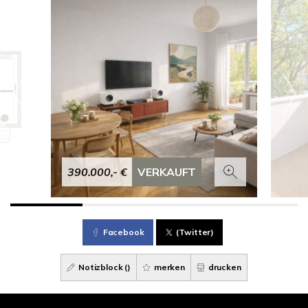
390.000,- €
VERKAUFT
Facebook
(Twitter)
Notizblock (
)
merken
drucken