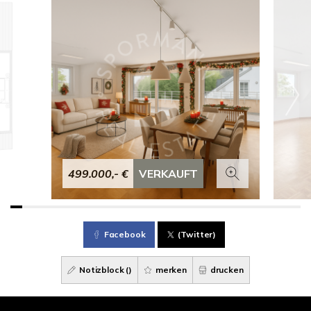
499.000,- €
VERKAUFT
Facebook
(Twitter)
Notizblock (
)
merken
drucken