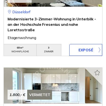
Düsseldorf
Modernisierte 3-Zimmer-Wohnung in Unterbilk -
an der Hochschule Fresenius und nahe
Lorettostraße
Etagenwohnung
68 m²
3
WOHNFLÄCHE
ZIMMER
1.800,- €
VERMIETET