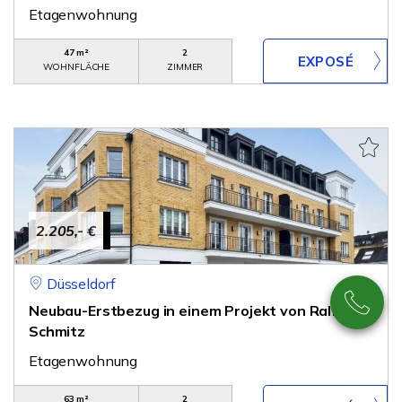
Etagenwohnung
47 m²
2
WOHNFLÄCHE
ZIMMER
2.205,- €
Düsseldorf
Neubau-Erstbezug in einem Projekt von Ralf
Schmitz
Etagenwohnung
63 m²
2