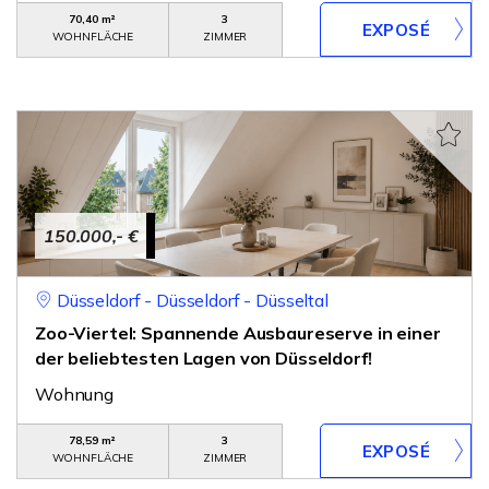
70,40 m²
3
WOHNFLÄCHE
ZIMMER
150.000,- €
Düsseldorf - Düsseldorf - Düsseltal
Zoo-Viertel: Spannende Ausbaureserve in einer
der beliebtesten Lagen von Düsseldorf!
Wohnung
78,59 m²
3
WOHNFLÄCHE
ZIMMER