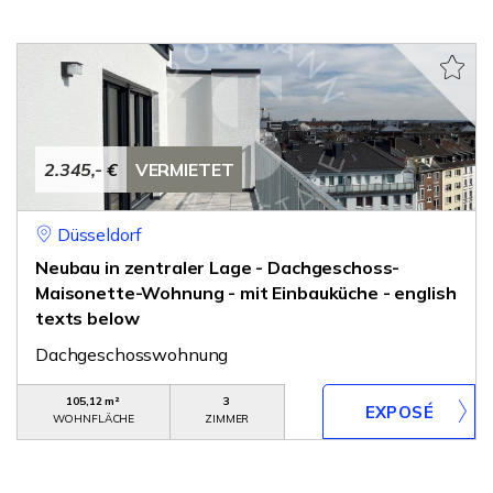
2.345,- €
VERMIETET
Düsseldorf
Neubau in zentraler Lage - Dachgeschoss-
Maisonette-Wohnung - mit Einbauküche - english
texts below
Dachgeschosswohnung
105,12 m²
3
WOHNFLÄCHE
ZIMMER