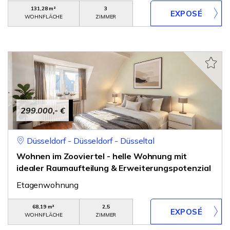
131,28 m²
3
WOHNFLÄCHE
ZIMMER
299.000,- €
Düsseldorf - Düsseldorf - Düsseltal
Wohnen im Zooviertel - helle Wohnung mit
idealer Raumaufteilung & Erweiterungspotenzial
Etagenwohnung
68,19 m²
2,5
WOHNFLÄCHE
ZIMMER