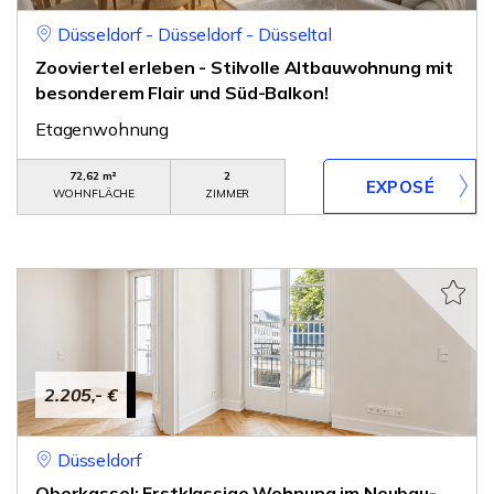
Düsseldorf - Düsseldorf - Düsseltal
Zooviertel erleben - Stilvolle Altbauwohnung mit
besonderem Flair und Süd-Balkon!
Etagenwohnung
72,62 m²
2
WOHNFLÄCHE
ZIMMER
2.205,- €
Düsseldorf
Oberkassel: Erstklassige Wohnung im Neubau-