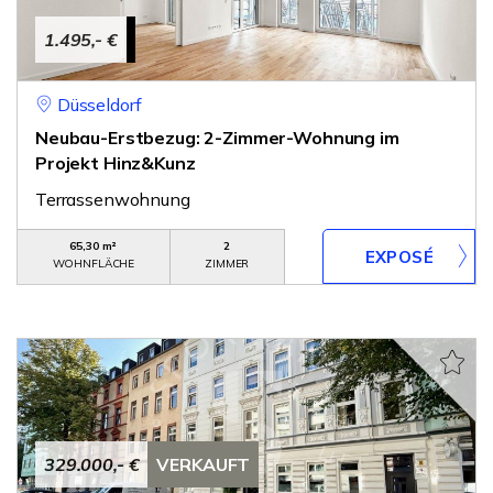
1.495,- €
Düsseldorf
Neubau-Erstbezug: 2-Zimmer-Wohnung im
Projekt Hinz&Kunz
Terrassenwohnung
65,30 m²
2
WOHNFLÄCHE
ZIMMER
329.000,- €
VERKAUFT