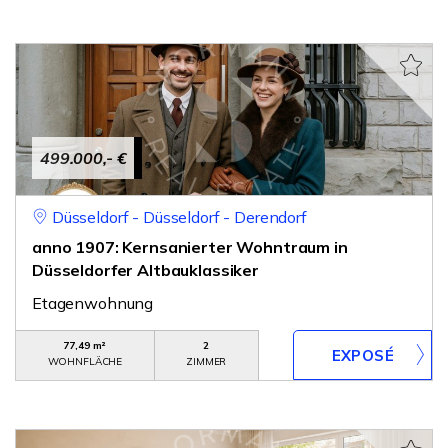
499.000,- €
Düsseldorf - Düsseldorf - Derendorf
anno 1907: Kernsanierter Wohntraum in
Düsseldorfer Altbauklassiker
Etagenwohnung
77,49 m²
2
WOHNFLÄCHE
ZIMMER