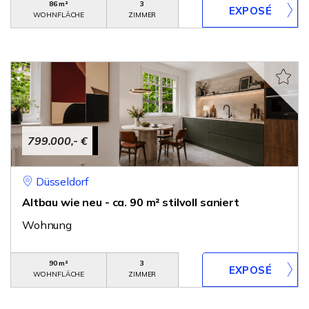
86 m²
3
WOHNFLÄCHE
ZIMMER
799.000,- €
Düsseldorf
Altbau wie neu - ca. 90 m² stilvoll saniert
Wohnung
90 m²
3
WOHNFLÄCHE
ZIMMER