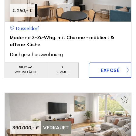
1.150,- €
Düsseldorf
Moderne 2-Zi.-Whg. mit Charme - möbliert &
offene Küche
Dachgeschosswohnung
58,70 m²
2
WOHNFLÄCHE
ZIMMER
390.000,- €
VERKAUFT