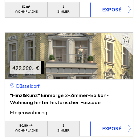
52 m²
2
WOHNFLÄCHE
ZIMMER
499.000,- €
Düsseldorf
"Hinz&Kunz" Einmalige 2-Zimmer-Balkon-
Wohnung hinter historischer Fassade
Etagenwohnung
50,80 m²
2
WOHNFLÄCHE
ZIMMER