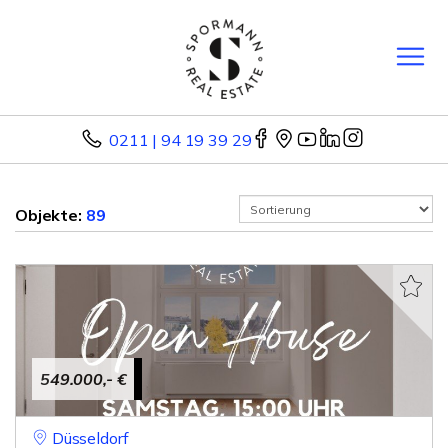
0211 | 94 19 39 29
Objekte:
89
549.000,- €
Düsseldorf