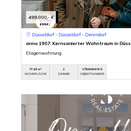
499.000,- €
Düsseldorf - Düsseldorf - Derendorf
anno 1907: Kernsanierter Wohntraum in Düsse
Etagenwohnung
77,49 m²
2
V750040474-5
WOHNFLÄCHE
ZIMMER
OBJEKTNUMMER