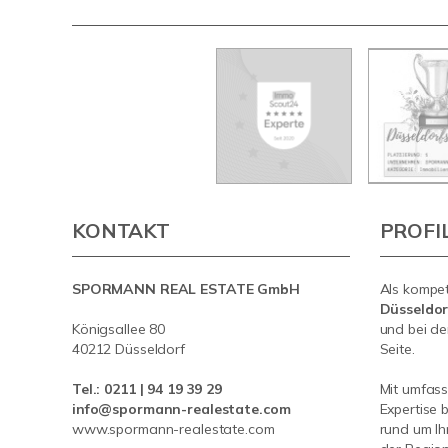
KONTAKT
PROFI
SPORMANN REAL ESTATE GmbH
Als kompe
Düsseldo
Königsallee 80
und bei de
40212 Düsseldorf
Seite.
Tel.:
0211 | 94 19 39 29
Mit umfas
info@spormann-realestate.com
Expertise 
www.spormann-realestate.com
rund um Ih