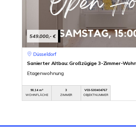
549.000,- €
Düsseldorf
Sanierter Altbau: Großzügige 3-Zimmer-Wohn
Etagenwohnung
90,14 m²
3
V03-500404767
WOHNFLÄCHE
ZIMMER
OBJEKTNUMMER