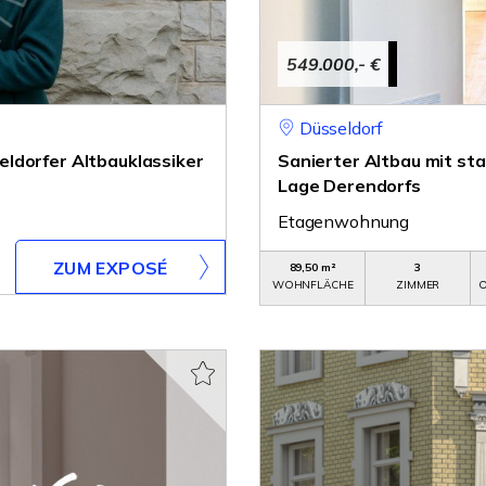
549.000,- €
Düsseldorf
ldorfer Altbauklassiker
Sanierter Altbau mit st
Lage Derendorfs
Etagenwohnung
ZUM EXPOSÉ
89,50 m²
3
WOHNFLÄCHE
ZIMMER
O