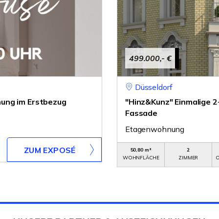
499.000,- €
Düsseldorf
ung im Erstbezug
"Hinz&Kunz" Einmalige 
Fassade
Etagenwohnung
ZUM EXPOSÉ
50,80 m²
2
WOHNFLÄCHE
ZIMMER
O