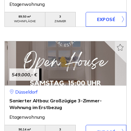
Etagenwohnung
89,50 m²
3
WOHNFLÄCHE
ZIMMER
549.000,- €
Düsseldorf
Sanierter Altbau: Großzügige 3-Zimmer-
Wohnung im Erstbezug
Etagenwohnung
90,14 m²
3