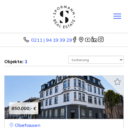
0211 | 94 19 39 29
Objekte:
1
850.000,- €
Oberhausen