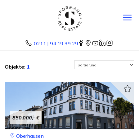
0211 | 94 19 39 29
Objekte:
1
850.000,- €
Oberhausen