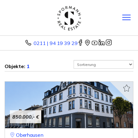
0211 | 94 19 39 29
Objekte:
1
850.000,- €
Oberhausen