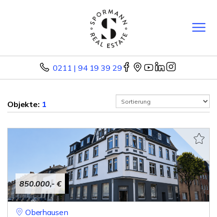
0211 | 94 19 39 29
Objekte:
1
850.000,- €
Oberhausen