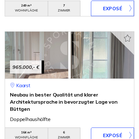
249 m²
7
WOHNFLÄCHE
ZIMMER
965.000,- €
Kaarst
Neubau in bester Qualität und klarer
Architektursprache in bevorzugter Lage von
Büttgen
Doppelhaushälfte
164 m²
6
WOHNFLÄCHE
ZIMMER