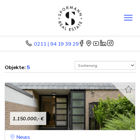
0211 | 94 19 39 29
Objekte:
5
1.150.000,- €
Neuss