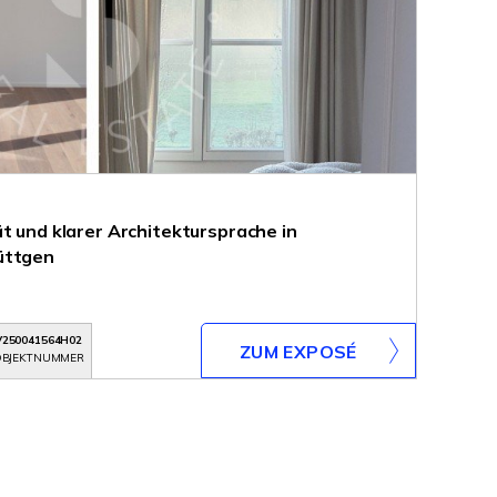
t und klarer Architektursprache in
üttgen
V250041564H02
ZUM EXPOSÉ
BJEKTNUMMER