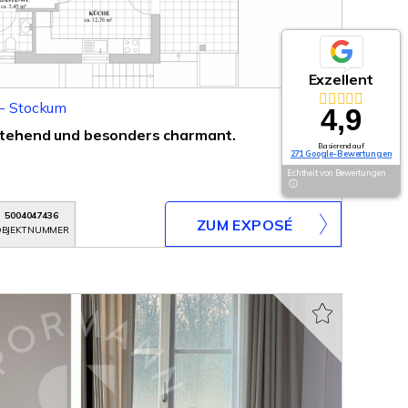
Exzellent
 - Stockum
4,9
istehend und besonders charmant.
Basierend auf
271 Google-Bewertungen
Echtheit von Bewertungen
5004047436
ZUM EXPOSÉ
BJEKTNUMMER