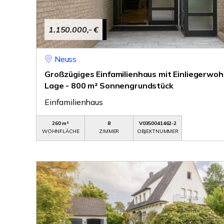
1.150.000,- €
Neuss
Großzügiges Einfamilienhaus mit Einliegerwoh
Lage - 800 m² Sonnengrundstück
Einfamilienhaus
260 m²
8
V0350041462-2
WOHNFLÄCHE
ZIMMER
OBJEKTNUMMER