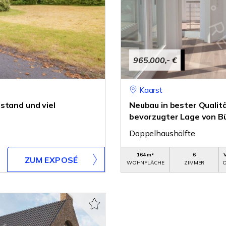
965.000,- €
Kaarst
stand und viel
Neubau in bester Qualitä
bevorzugter Lage von B
Doppelhaushälfte
164 m²
6
ZUM EXPOSÉ
WOHNFLÄCHE
ZIMMER
O