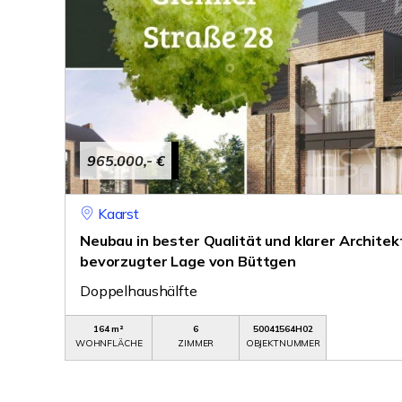
965.000,- €
Kaarst
Neubau in bester Qualität und klarer Architek
bevorzugter Lage von Büttgen
Doppelhaushälfte
164 m²
6
50041564H02
WOHNFLÄCHE
ZIMMER
OBJEKTNUMMER