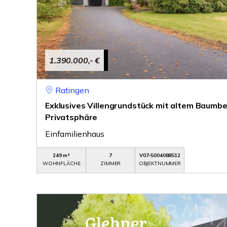
1.390.000,- €
Ratingen
Exklusives Villengrundstück mit altem Baumbe
Privatsphäre
Einfamilienhaus
249 m²
7
V07-5004088512
WOHNFLÄCHE
ZIMMER
OBJEKTNUMMER