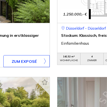
1.250.000,- €
Düsseldorf - Düsseldorf
nung in erstklassiger
Stockum: Klassisch, fre
Einfamilienhaus
142,52 m²
4
WOHNFLÄCHE
ZIMMER
O
ZUM EXPOSÉ