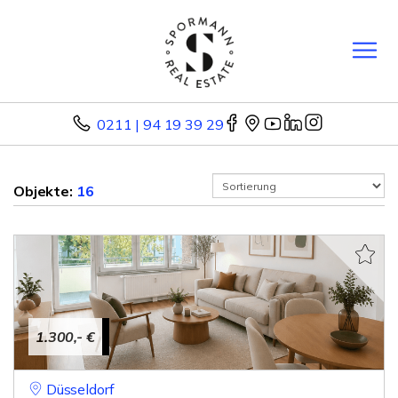
0211 | 94 19 39 29
Objekte:
16
1.300,- €
Düsseldorf