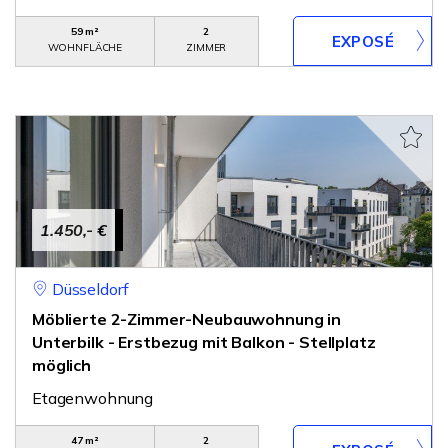
59 m²
2
WOHNFLÄCHE
ZIMMER
1.450,- €
Düsseldorf
Möblierte 2-Zimmer-Neubauwohnung in
Unterbilk - Erstbezug mit Balkon - Stellplatz
möglich
Etagenwohnung
47 m²
2