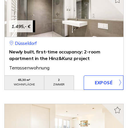
1.495,- €
Düsseldorf
Newly built, first-time occupancy: 2-room
apartment in the Hinz&Kunz project
Terrassenwohnung
65,30 m²
2
WOHNFLÄCHE
ZIMMER