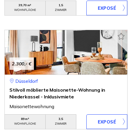
39,70 m²
1,5
WOHNFLÄCHE
ZIMMER
2.300,- €
Düsseldorf
Stilvoll möblierte Maisonette-Wohnung in
Niederkassel - Inklusivmiete
Maisonettewohnung
89 m²
3,5
WOHNFLÄCHE
ZIMMER