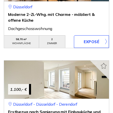
Düsseldorf
Moderne 2-Zi.-Whg. mit Charme - möbliert &
offene Küche
Dachgeschosswohnung
58,70 m²
2
WOHNFLÄCHE
ZIMMER
1.100,- €
Düsseldorf - Düsseldorf - Derendorf
Erstbezug nach Sanierung mit Einbauküche und