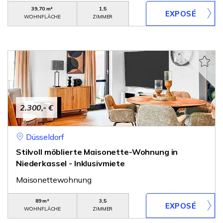
39,70 m²
1,5
WOHNFLÄCHE
ZIMMER
2.300,- €
Düsseldorf
Stilvoll möblierte Maisonette-Wohnung in
Niederkassel - Inklusivmiete
Maisonettewohnung
89 m²
3,5
WOHNFLÄCHE
ZIMMER