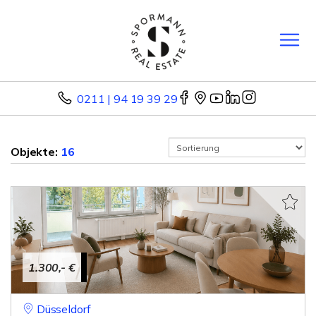
0211 | 94 19 39 29
Objekte:
16
1.300,- €
Düsseldorf