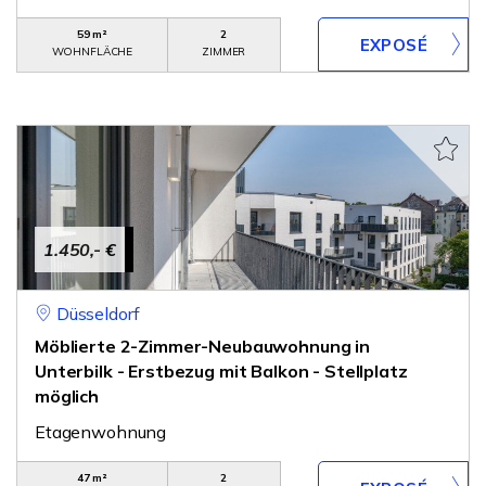
59 m²
2
WOHNFLÄCHE
ZIMMER
1.450,- €
Düsseldorf
Möblierte 2-Zimmer-Neubauwohnung in
Unterbilk - Erstbezug mit Balkon - Stellplatz
möglich
Etagenwohnung
47 m²
2