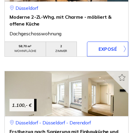
Düsseldorf
Moderne 2-Zi.-Whg. mit Charme - möbliert &
offene Küche
Dachgeschosswohnung
58,70 m²
2
WOHNFLÄCHE
ZIMMER
1.100,- €
Düsseldorf - Düsseldorf - Derendorf
Erstbezug nach Sanierung mit Einbauküche und