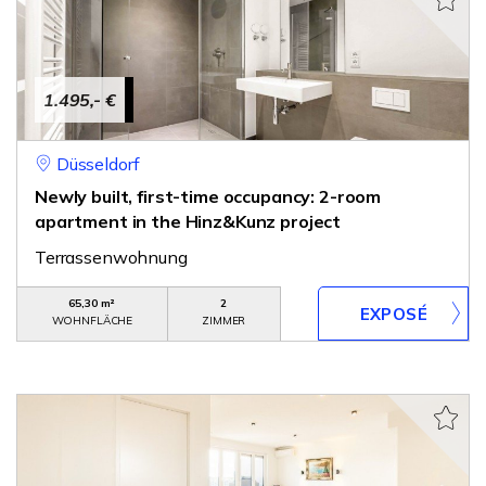
1.495,- €
Düsseldorf
Newly built, first-time occupancy: 2-room
apartment in the Hinz&Kunz project
Terrassenwohnung
65,30 m²
2
WOHNFLÄCHE
ZIMMER