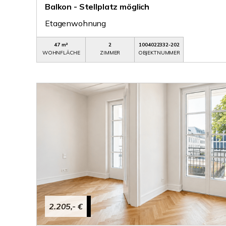
Balkon - Stellplatz möglich
Etagenwohnung
47 m²
2
1004022332-202
WOHNFLÄCHE
ZIMMER
OBJEKTNUMMER
2.205,- €