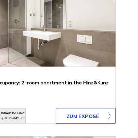
 occupancy: 2-room apartment in the Hinz&Kunz
3100402351C02e
ZUM EXPOSÉ
BJEKTNUMMER