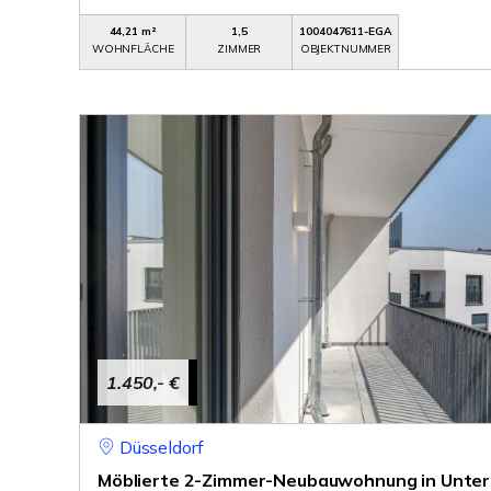
44,21 m²
1,5
1004047611-EGA
WOHNFLÄCHE
ZIMMER
OBJEKTNUMMER
1.450,- €
Düsseldorf
Möblierte 2-Zimmer-Neubauwohnung in Unterbi