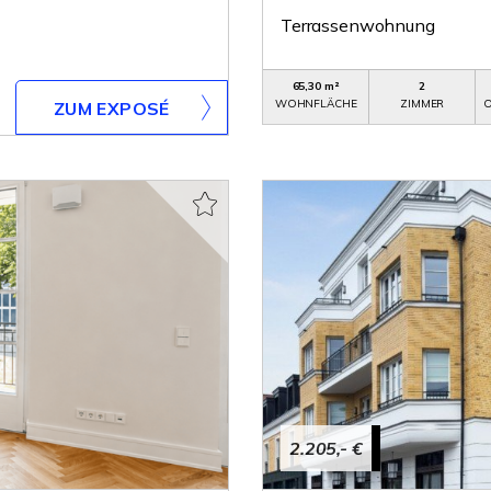
Terrassenwohnung
65,30 m²
2
WOHNFLÄCHE
ZIMMER
O
ZUM EXPOSÉ
2.205,- €