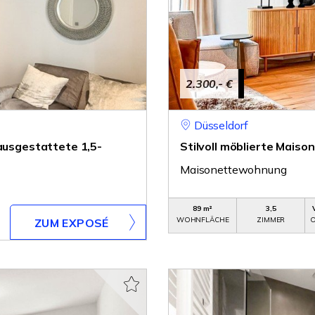
2.300,- €
Düsseldorf
 ausgestattete 1,5-
Stilvoll möblierte Maiso
Maisonettewohnung
89 m²
3,5
WOHNFLÄCHE
ZIMMER
O
ZUM EXPOSÉ