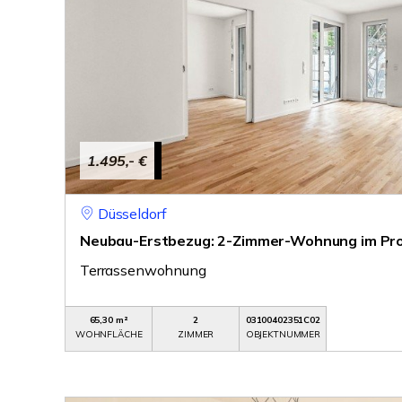
1.495,- €
Düsseldorf
Neubau-Erstbezug: 2-Zimmer-Wohnung im Pro
Terrassenwohnung
65,30 m²
2
03100402351C02
WOHNFLÄCHE
ZIMMER
OBJEKTNUMMER