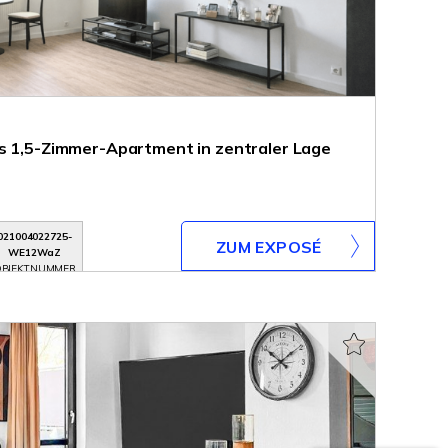
s 1,5-Zimmer-Apartment in zentraler Lage
021004022725-
ZUM EXPOSÉ
WE12WaZ
BJEKTNUMMER