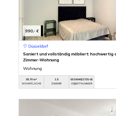
990,- €
Düsseldorf
Saniert und vollständig möbliert: hochwertig
Zimmer-Wohnung
Wohnung
39,70 m²
1,5
031004022725-02
WOHNFLÄCHE
ZIMMER
OBJEKTNUMMER