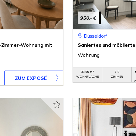
950,- €
Düsseldorf
 2-Zimmer-Wohnung mit
Saniertes und möblierte
Wohnung
38,90 m²
1,5
WOHNFLÄCHE
ZIMMER
ZUM EXPOSÉ
O