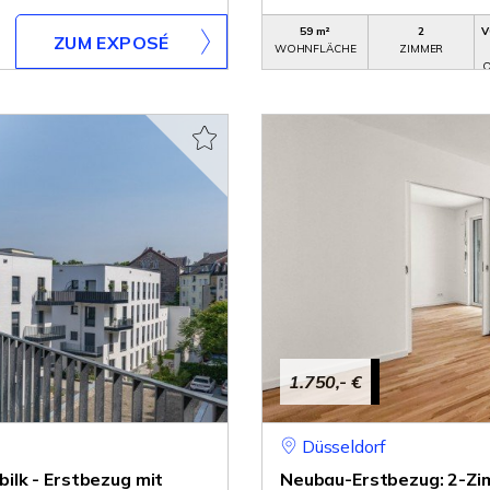
59 m²
2
V
ZUM EXPOSÉ
WOHNFLÄCHE
ZIMMER
O
1.750,- €
Düsseldorf
lk - Erstbezug mit
Neubau-Erstbezug: 2-Z