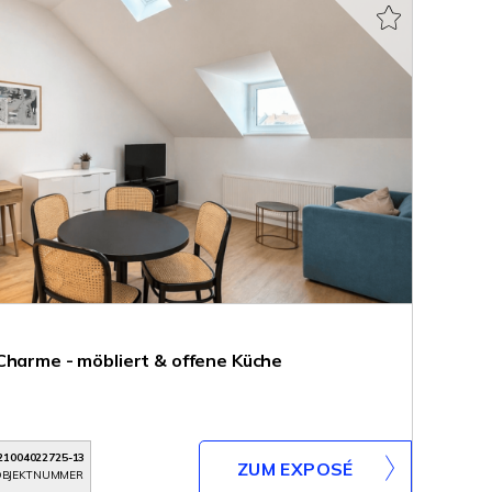
Charme - möbliert & offene Küche
21004022725-13
ZUM EXPOSÉ
BJEKTNUMMER