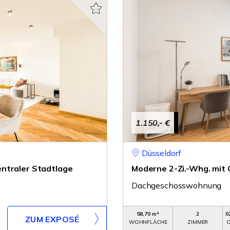
1.150,- €
Düsseldorf
ntraler Stadtlage
Moderne 2-Zi.-Whg. mit 
Dachgeschosswohnung
58,70 m²
2
0
ZUM EXPOSÉ
WOHNFLÄCHE
ZIMMER
O