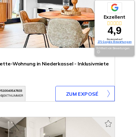
Exzellent
4,9
Basierend auf
271 Google-Bewertungen
Echtheit von Bewertungen
nette-Wohnung in Niederkassel - Inklusivmiete
V510040547603
ZUM EXPOSÉ
BJEKTNUMMER