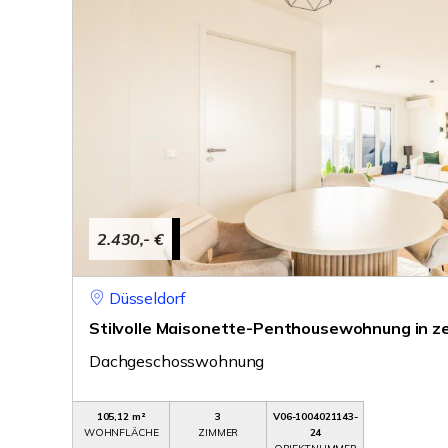
2.430,- €
Düsseldorf
Stilvolle Maisonette-Penthousewohnung in ze
Dachgeschosswohnung
105,12 m²
3
V06-1004021143-
WOHNFLÄCHE
ZIMMER
24