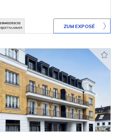
100402351C02
ZUM EXPOSÉ
BJEKTNUMMER