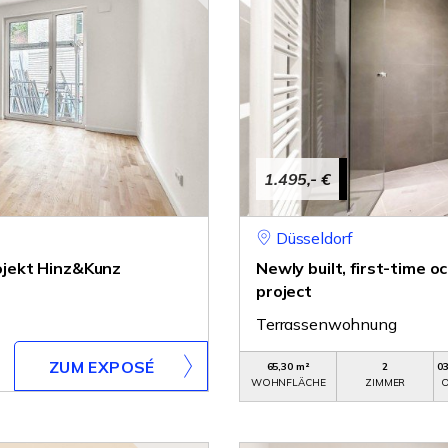
1.495,- €
Düsseldorf
jekt Hinz&Kunz
Newly built, first-time
project
Terrassenwohnung
ZUM EXPOSÉ
65,30 m²
2
0
WOHNFLÄCHE
ZIMMER
O