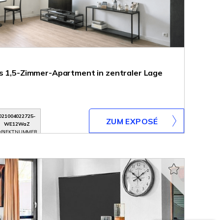
s 1,5-Zimmer-Apartment in zentraler Lage
021004022725-
ZUM EXPOSÉ
WE12WaZ
BJEKTNUMMER