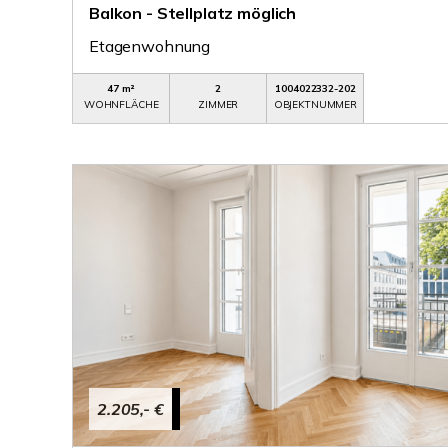
Balkon - Stellplatz möglich
Etagenwohnung
47 m²
2
1004022332-202
WOHNFLÄCHE
ZIMMER
OBJEKTNUMMER
2.205,- €