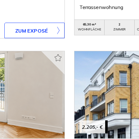
Terrassenwohnung
65,30 m²
2
WOHNFLÄCHE
ZIMMER
O
ZUM EXPOSÉ
2.205,- €