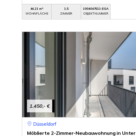
44,21 m²
1,5
1004047611-EGA
WOHNFLÄCHE
ZIMMER
OBJEKTNUMMER
1.450,- €
Düsseldorf
Möblierte 2-Zimmer-Neubauwohnung in Unterbi