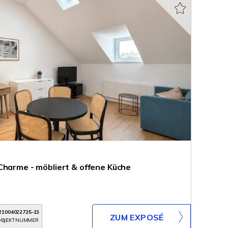
Charme - möbliert & offene Küche
21004022725-13
ZUM EXPOSÉ
BJEKTNUMMER