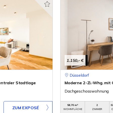
1.150,- €
Düsseldorf
ntraler Stadtlage
Moderne 2-Zi.-Whg. mit 
Dachgeschosswohnung
58,70 m²
2
0
ZUM EXPOSÉ
WOHNFLÄCHE
ZIMMER
O