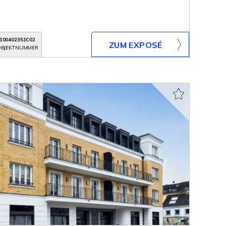
100402351C02
ZUM EXPOSÉ
BJEKTNUMMER