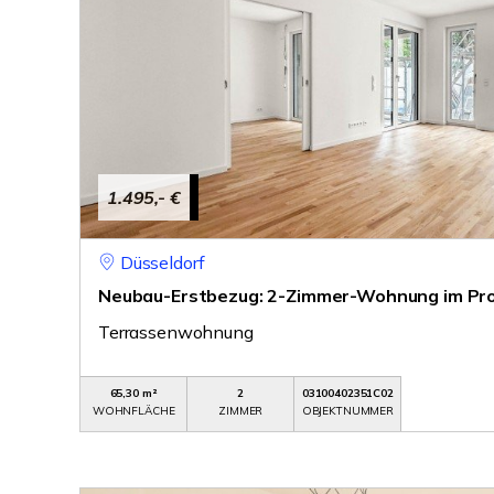
1.495,- €
Düsseldorf
Neubau-Erstbezug: 2-Zimmer-Wohnung im Pro
Terrassenwohnung
65,30 m²
2
03100402351C02
WOHNFLÄCHE
ZIMMER
OBJEKTNUMMER