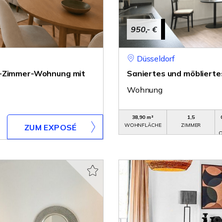
950,- €
Düsseldorf
 2-Zimmer-Wohnung mit
Saniertes und möblierte
Wohnung
38,90 m²
1,5
WOHNFLÄCHE
ZIMMER
ZUM EXPOSÉ
O