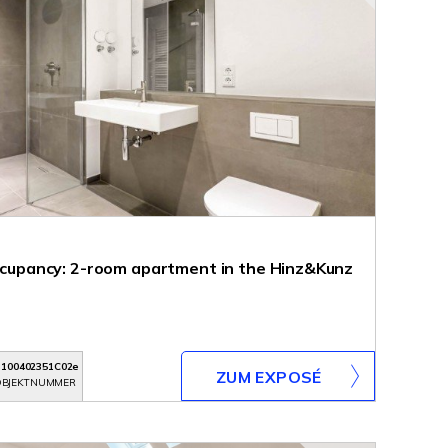
 occupancy: 2-room apartment in the Hinz&Kunz
3100402351C02e
ZUM EXPOSÉ
BJEKTNUMMER