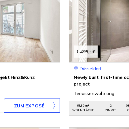
1.495,- €
Düsseldorf
jekt Hinz&Kunz
Newly built, first-time
project
Terrassenwohnung
ZUM EXPOSÉ
65,30 m²
2
0
WOHNFLÄCHE
ZIMMER
O