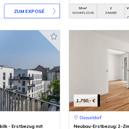
59 m²
2
V
ZUM EXPOSÉ
WOHNFLÄCHE
ZIMMER
O
1.750,- €
Düsseldorf
lk - Erstbezug mit
Neubau-Erstbezug: 2-Z