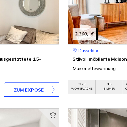
2.300,- €
Düsseldorf
 ausgestattete 1,5-
Stilvoll möblierte Maiso
Maisonettewohnung
89 m²
3,5
WOHNFLÄCHE
ZIMMER
O
ZUM EXPOSÉ