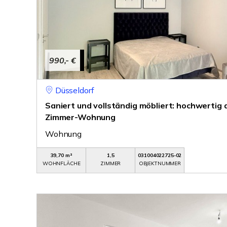
990,- €
Düsseldorf
Saniert und vollständig möbliert: hochwertig
Zimmer-Wohnung
Wohnung
39,70 m²
1,5
031004022725-02
WOHNFLÄCHE
ZIMMER
OBJEKTNUMMER