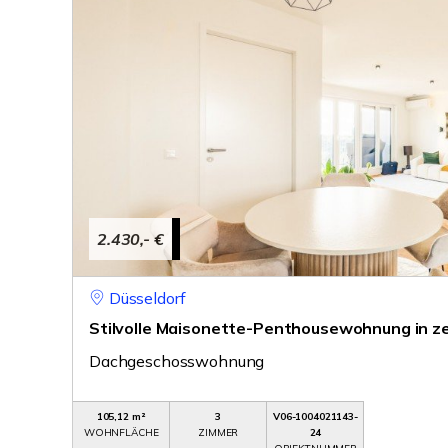
2.430,- €
Düsseldorf
Stilvolle Maisonette-Penthousewohnung in ze
Dachgeschosswohnung
105,12 m²
3
V06-1004021143-
WOHNFLÄCHE
ZIMMER
24