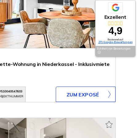
Exzellent
4,9
Basierend auf
271 Google-Bewertungen
Echtheit von Bewertungen
nette-Wohnung in Niederkassel - Inklusivmiete
V510040547603
ZUM EXPOSÉ
BJEKTNUMMER