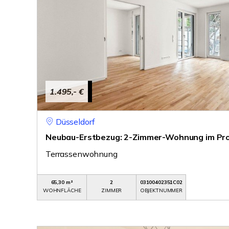
1.495,- €
Düsseldorf
Neubau-Erstbezug: 2-Zimmer-Wohnung im Pro
Terrassenwohnung
65,30 m²
2
03100402351C02
WOHNFLÄCHE
ZIMMER
OBJEKTNUMMER