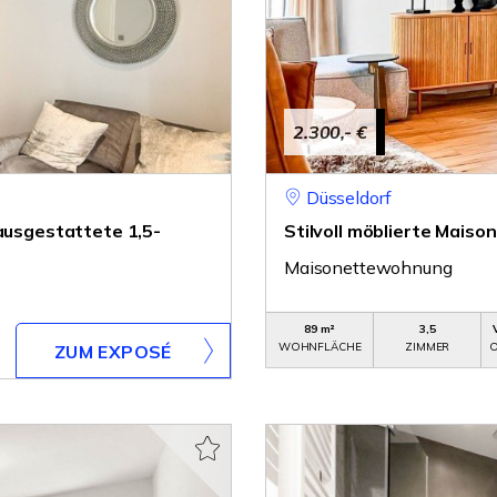
2.300,- €
Düsseldorf
 ausgestattete 1,5-
Stilvoll möblierte Maiso
Maisonettewohnung
89 m²
3,5
WOHNFLÄCHE
ZIMMER
O
ZUM EXPOSÉ