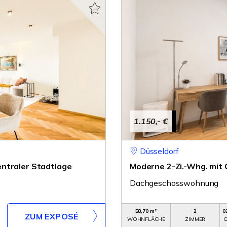
1.150,- €
Düsseldorf
ntraler Stadtlage
Moderne 2-Zi.-Whg. mit 
Dachgeschosswohnung
58,70 m²
2
0
ZUM EXPOSÉ
WOHNFLÄCHE
ZIMMER
O