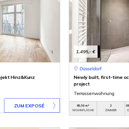
1.495,- €
Düsseldorf
jekt Hinz&Kunz
Newly built, first-time
project
Terrassenwohnung
ZUM EXPOSÉ
65,30 m²
2
0
WOHNFLÄCHE
ZIMMER
O