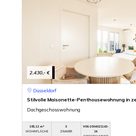
2.430,- €
Düsseldorf
Stilvolle Maisonette-Penthousewohnung in ze
Dachgeschosswohnung
105,12 m²
3
V06-1004021143-
WOHNFLÄCHE
ZIMMER
24