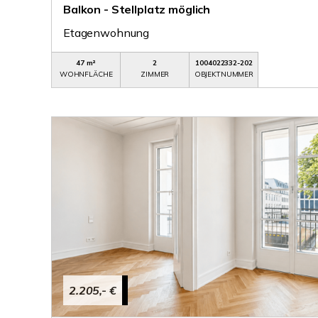
Balkon - Stellplatz möglich
Etagenwohnung
47 m²
2
1004022332-202
WOHNFLÄCHE
ZIMMER
OBJEKTNUMMER
2.205,- €