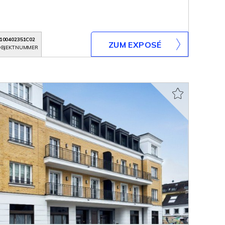
100402351C02
ZUM EXPOSÉ
BJEKTNUMMER