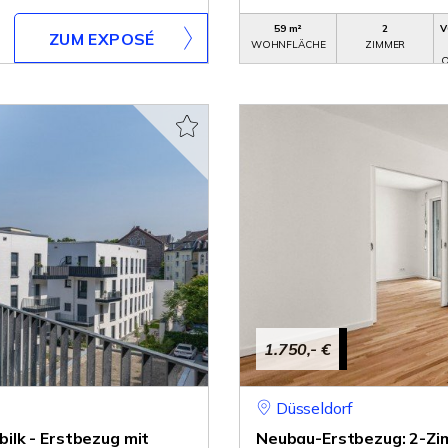
59 m²
2
V
ZUM EXPOSÉ
WOHNFLÄCHE
ZIMMER
O
1.750,- €
Düsseldorf
lk - Erstbezug mit
Neubau-Erstbezug: 2-Z