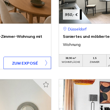
950,- €
Düsseldorf
 2-Zimmer-Wohnung mit
Saniertes und möblierte
Wohnung
38,90 m²
1,5
WOHNFLÄCHE
ZIMMER
ZUM EXPOSÉ
O