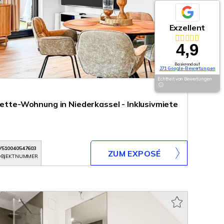
Exzellent
4,9
Basierend auf
271 Google-Bewertungen
Echtheit von Bewertungen
nette-Wohnung in Niederkassel - Inklusivmiete
V510040547603
ZUM EXPOSÉ
BJEKTNUMMER