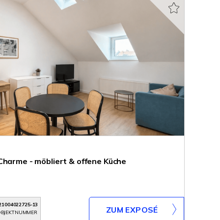
Charme - möbliert & offene Küche
21004022725-13
ZUM EXPOSÉ
BJEKTNUMMER