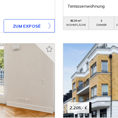
Terrassenwohnung
65,30 m²
2
WOHNFLÄCHE
ZIMMER
O
ZUM EXPOSÉ
2.205,- €