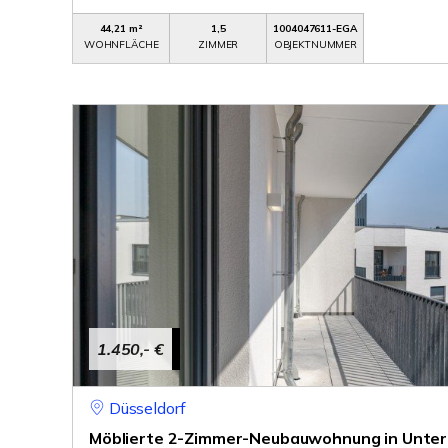
44,21 m²
1,5
1004047611-EGA
WOHNFLÄCHE
ZIMMER
OBJEKTNUMMER
1.450,- €
Düsseldorf
Möblierte 2-Zimmer-Neubauwohnung in Unterbi