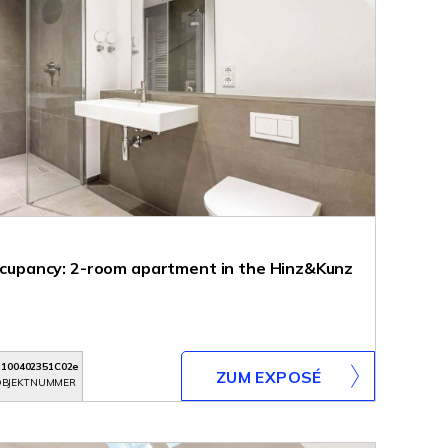
 occupancy: 2-room apartment in the Hinz&Kunz
3100402351C02e
ZUM EXPOSÉ
BJEKTNUMMER