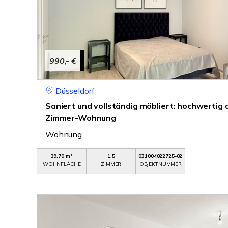
990,- €
Düsseldorf
Saniert und vollständig möbliert: hochwertig
Zimmer-Wohnung
Wohnung
39,70 m²
1,5
031004022725-02
WOHNFLÄCHE
ZIMMER
OBJEKTNUMMER