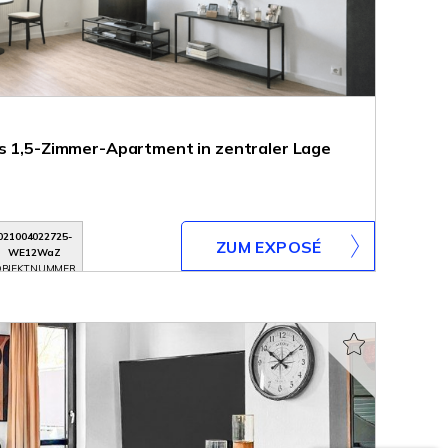
s 1,5-Zimmer-Apartment in zentraler Lage
021004022725-
ZUM EXPOSÉ
WE12WaZ
BJEKTNUMMER