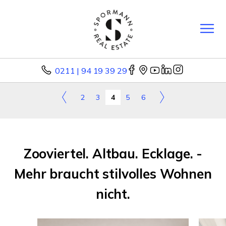
0211 | 94 19 39 29
2
3
4
5
6
Zooviertel. Altbau. Ecklage. -
Mehr braucht stilvolles Wohnen
nicht.