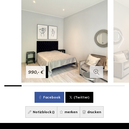
990,- €
Facebook
(Twitter)
Notizblock (
)
merken
drucken