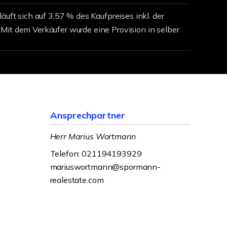
läuft sich auf 3,57 % des Kaufpreises inkl. der
Mit dem Verkäufer wurde eine Provision in selber
Ansprechpartner
Herr Marius Wortmann
Telefon: 021194193929
mariuswortmann@spormann-
realestate.com