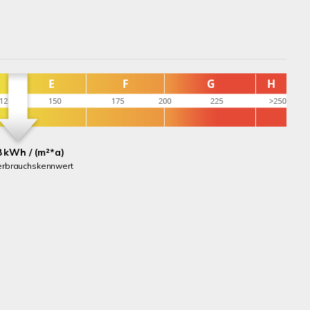
8 kWh / (m²*a)
erbrauchskennwert