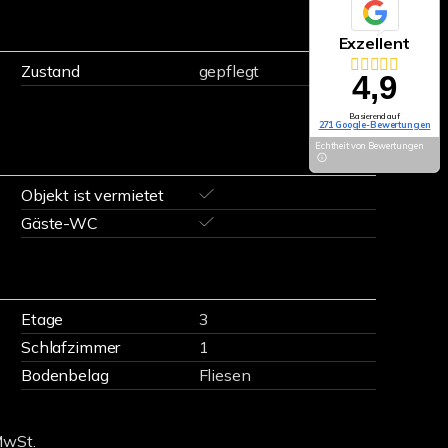
Exzellent
Zustand
gepflegt
4,9
Basierend auf
271 Google-Bewertungen
Echtheit von Bewertungen
Objekt ist vermietet
Gäste-WC
Etage
3
Schlafzimmer
1
Bodenbelag
Fliesen
MwSt.