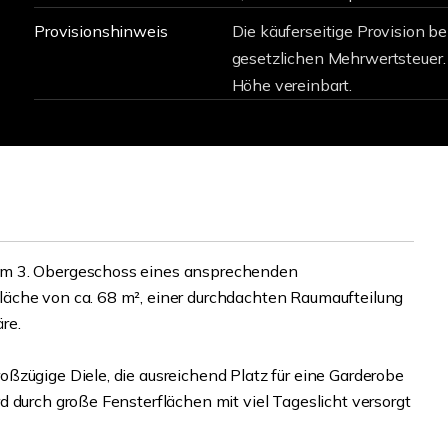
Provisionshinweis
Die käuferseitige Provision be
gesetzlichen Mehrwertsteuer. 
Höhe vereinbart.
im 3. Obergeschoss eines ansprechenden
äche von ca. 68 m², einer durchdachten Raumaufteilung
re.
ßzügige Diele, die ausreichend Platz für eine Garderobe
 durch große Fensterflächen mit viel Tageslicht versorgt