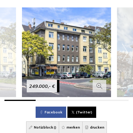
249.000,- €
Facebook
(Twitter)
Notizblock (
)
merken
drucken